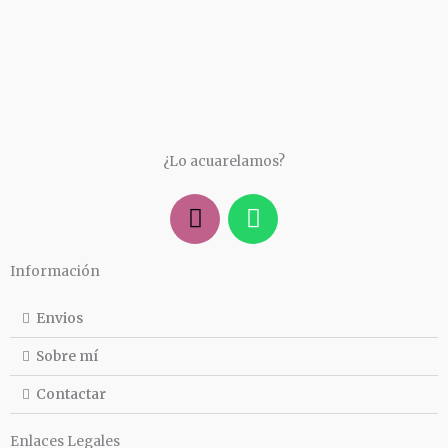
¿Lo acuarelamos?
I
W
n
h
s
a
Información
t
t
a
s
Envios
g
a
r
p
Sobre mí
a
p
Contactar
m
Enlaces Legales