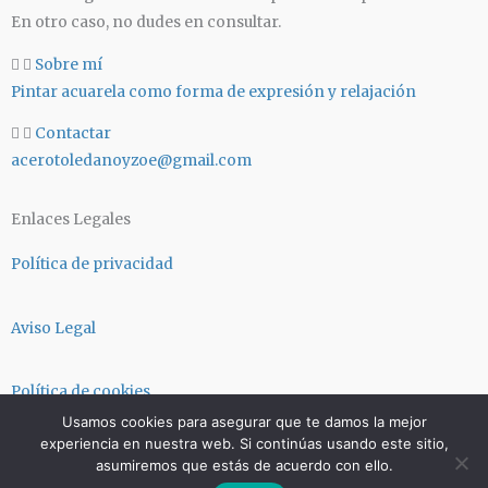
r
p
En otro caso, no dudes en consultar.
a
p
m
Sobre mí
Pintar acuarela como forma de expresión y relajación
Contactar
acerotoledanoyzoe@gmail.com
Enlaces Legales
Política de privacidad
Aviso Legal
Política de cookies
Usamos cookies para asegurar que te damos la mejor
experiencia en nuestra web. Si continúas usando este sitio,
Términos y condiciones
asumiremos que estás de acuerdo con ello.