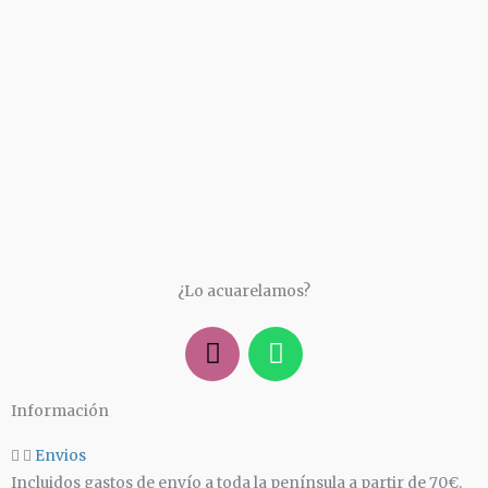
¿Has olvidado tu contraseña?
¿Lo acuarelamos?
I
W
n
h
s
a
Información
t
t
a
s
Envios
g
a
Incluidos gastos de envío a toda la península a partir de 70€.