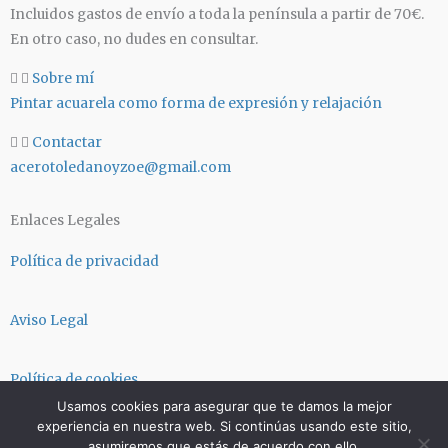
g
a
Incluidos gastos de envío a toda la península a partir de 70€.
r
p
En otro caso, no dudes en consultar.
a
p
m
Sobre mí
Pintar acuarela como forma de expresión y relajación
Contactar
acerotoledanoyzoe@gmail.com
Enlaces Legales
Política de privacidad
Aviso Legal
Política de cookies
Usamos cookies para asegurar que te damos la mejor
experiencia en nuestra web. Si continúas usando este sitio,
Términos y condiciones
asumiremos que estás de acuerdo con ello.