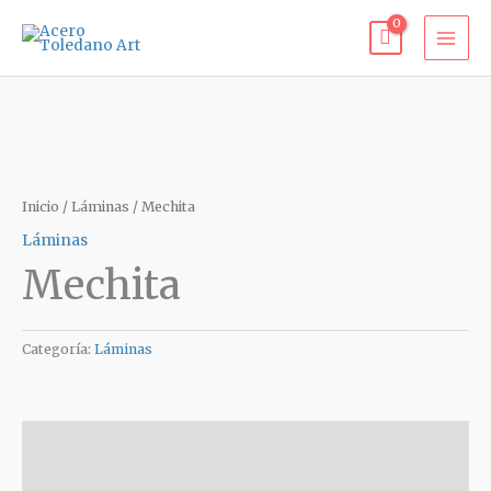
Ir
al
contenido
Inicio
/
Láminas
/ Mechita
Láminas
Mechita
Categoría:
Láminas
Descripción
Valoraciones (0)