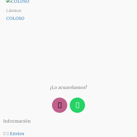
Láminas
COLOSO
¿Lo acuarelamos?
I
W
n
h
s
a
Información
t
t
a
s
Envios