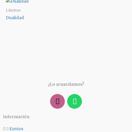
Láminas
Dualidad
¿Lo acuarelamos?
I
W
n
h
s
a
Información
t
t
a
s
Envios