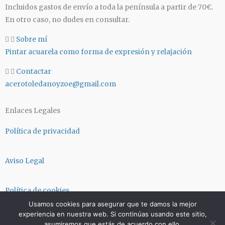
g
a
Incluidos gastos de envío a toda la península a partir de 70€.
r
p
En otro caso, no dudes en consultar.
a
p
m
Sobre mí
Pintar acuarela como forma de expresión y relajación
Contactar
acerotoledanoyzoe@gmail.com
Enlaces Legales
Política de privacidad
Aviso Legal
Política de cookies
Usamos cookies para asegurar que te damos la mejor
experiencia en nuestra web. Si continúas usando este sitio,
Términos y condiciones
asumiremos que estás de acuerdo con ello.