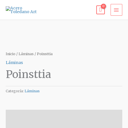
Ir
al
contenido
Inicio
/
Láminas
/ Poinsttia
Láminas
Poinsttia
Categoría:
Láminas
Descripción
Valoraciones (0)