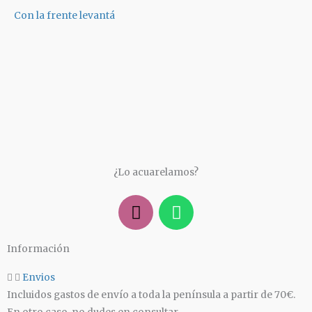
Con la frente levantá
¿Lo acuarelamos?
I
W
n
h
s
a
Información
t
t
a
s
Envios
g
a
Incluidos gastos de envío a toda la península a partir de 70€.
r
p