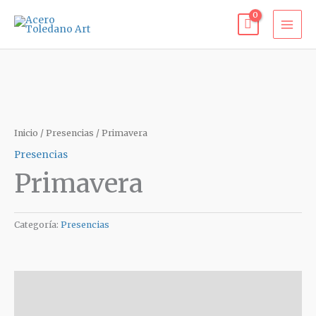
Ir
al
contenido
Inicio
/
Presencias
/ Primavera
Presencias
Primavera
Categoría:
Presencias
Descripción
Valoraciones (0)