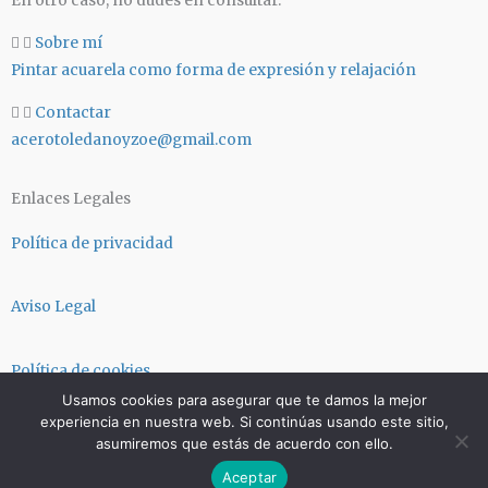
En otro caso, no dudes en consultar.
a
p
m
Sobre mí
Pintar acuarela como forma de expresión y relajación
Contactar
acerotoledanoyzoe@gmail.com
Enlaces Legales
Política de privacidad
Aviso Legal
Política de cookies
Usamos cookies para asegurar que te damos la mejor
experiencia en nuestra web. Si continúas usando este sitio,
Términos y condiciones
asumiremos que estás de acuerdo con ello.
Aceptar