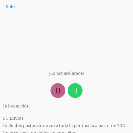
Solo
¿Lo acuarelamos?
I
W
n
h
s
a
Información
t
t
a
s
Envios
g
a
Incluidos gastos de envío a toda la península a partir de 70€.
r
p