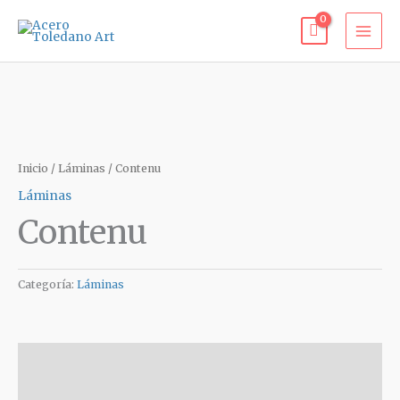
Ir
al
contenido
Inicio
/
Láminas
/ Contenu
Láminas
Contenu
Categoría:
Láminas
Descripción
Valoraciones (0)