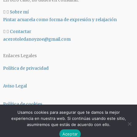
En otro caso, no dudes en consultar.
a
p
m
Sobre mí
Pintar acuarela como forma de expresión y relajación
Contactar
acerotoledanoyzoe@gmail.com
Enlaces Legales
Política de privacidad
Aviso Legal
Política de cookies
Usamos cookies para asegurar que te damos la mejor
experiencia en nuestra web. Si continúas usando este sitio,
Términos y condiciones
asumiremos que estás de acuerdo con ello.
Aceptar