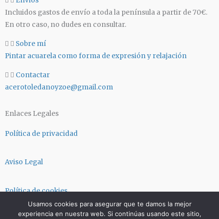
Envios
g
a
Incluidos gastos de envío a toda la península a partir de 70€.
r
p
En otro caso, no dudes en consultar.
a
p
m
Sobre mí
Pintar acuarela como forma de expresión y relajación
Contactar
acerotoledanoyzoe@gmail.com
Enlaces Legales
Política de privacidad
Aviso Legal
Política de cookies
Usamos cookies para asegurar que te damos la mejor
experiencia en nuestra web. Si continúas usando este sitio,