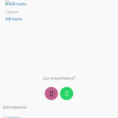
Láminas
Kill Santa
¿Lo acuarelamos?
I
W
n
h
s
a
Información
t
t
a
s