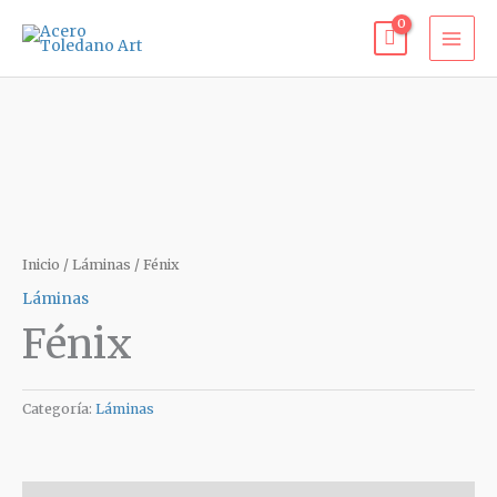
Ir
al
contenido
Inicio
/
Láminas
/ Fénix
Láminas
Fénix
Categoría:
Láminas