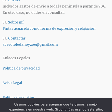
Envios
g
a
Incluidos gastos de envío a toda la península a partir de 70€.
r
p
En otro caso, no dudes en consultar.
a
p
m
Sobre mí
Pintar acuarela como forma de expresión y relajación
Contactar
acerotoledanoyzoe@gmail.com
Enlaces Legales
Política de privacidad
Aviso Legal
Política de cookies
Usamos cookies para asegurar que te damos la mejor
experiencia en nuestra web. Si continúas usando este sitio,