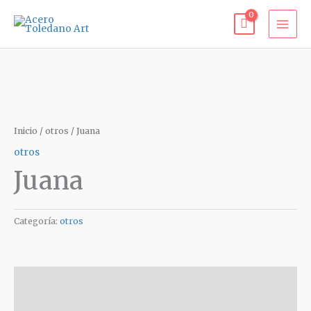
Ir
al
contenido
Inicio
/
otros
/ Juana
otros
Juana
Categoría:
otros
Descripción
Valoraciones (0)