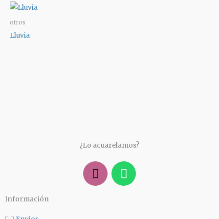
otros
Lluvia
¿Lo acuarelamos?
I
W
n
h
s
a
Información
t
t
a
s