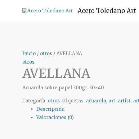
Ir
Acero Toledano Art
al
contenido
Inicio
/
otros
/ AVELLANA
otros
AVELLANA
Acuarela sobre papel 300gr. 30×40
Categoría:
otros
Etiquetas:
acuarela
,
art
,
artist
,
ar
Descripción
Valoraciones (0)