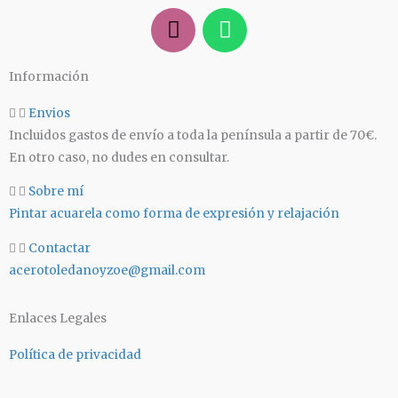
I
W
n
h
s
a
Información
t
t
a
s
Envios
g
a
Incluidos gastos de envío a toda la península a partir de 70€.
r
p
En otro caso, no dudes en consultar.
a
p
m
Sobre mí
Pintar acuarela como forma de expresión y relajación
Contactar
acerotoledanoyzoe@gmail.com
Enlaces Legales
Política de privacidad