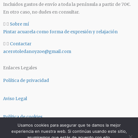
g
a
Incluidos gastos de envío a toda la península a partir de 70€.
r
p
En otro caso, no dudes en consultar.
a
p
m
Sobre mí
Pintar acuarela como forma de expresión y relajación
Contactar
acerotoledanoyzoe@gmail.com
Enlaces Legales
Política de privacidad
Aviso Legal
Política de cookies
Usamos cookies para asegurar que te damos la mejor
experiencia en nuestra web. Si continúas usando este sitio,
Términos y condiciones
asumiremos que estás de acuerdo con ello.