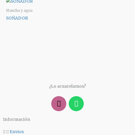
Mancha y agua
SOÑADOR
¿Lo acuarelamos?
I
W
n
h
s
a
Información
t
t
a
s
Envios