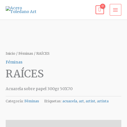
Ir
al
contenido
Inicio
/
Féminas
/ RAÍCES
Féminas
RAÍCES
Acuarela sobre papel 300gr 50X70
Categoría:
Féminas
Etiquetas:
acuarela
,
art
,
artist
,
artista
Descripción