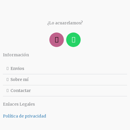
¿Lo acuarelamos?
I
W
n
h
s
a
Información
t
t
a
s
Envios
g
a
r
p
Sobre mí
a
p
Contactar
m
Enlaces Legales
Política de privacidad