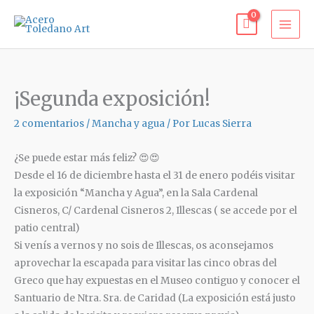
Ir
al
contenido
¡Segunda exposición!
2 comentarios
/
Mancha y agua
/ Por
Lucas Sierra
¿Se puede estar más feliz? 😍😍
Desde el 16 de diciembre hasta el 31 de enero podéis visitar
la exposición “Mancha y Agua”, en la Sala Cardenal
Cisneros, C/ Cardenal Cisneros 2, Illescas ( se accede por el
patio central)
Si venís a vernos y no sois de Illescas, os aconsejamos
aprovechar la escapada para visitar las cinco obras del
Greco que hay expuestas en el Museo contiguo y conocer el
Santuario de Ntra. Sra. de Caridad (La exposición está justo